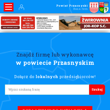
Powiat Przasnyski
Baza firm
Znajdź firmę lub wykonawcę
w powiecie Przasnyskim
Dołącz do
lokalnych
przedsiębiorców!
Lorem ipsum