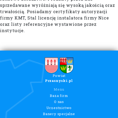
sprzedawane wyróżniają się wysoką jakością oraz
trwałością. Posiadamy certyfikaty autoryzacji
firmy KMT, Stal licencję instalatora firmy Nice
oraz listy referencyjne wystawione przez
instytucje.
Powiat
Przasnyski.pl
Menu
Baza firm
O nas
Uczestnictwo
Banery specjalne