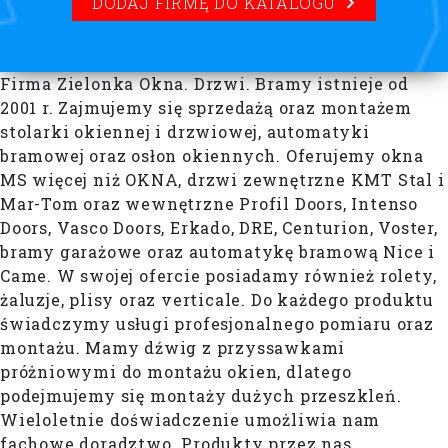
DODAJ FIRMĘ DO KATALOGU
Firma Zielonka Okna. Drzwi. Bramy istnieje od
2001 r. Zajmujemy się sprzedażą oraz montażem
stolarki okiennej i drzwiowej, automatyki
bramowej oraz osłon okiennych. Oferujemy okna
MS więcej niż OKNA, drzwi zewnętrzne KMT Stal i
Mar-Tom oraz wewnętrzne Profil Doors, Intenso
Doors, Vasco Doors, Erkado, DRE, Centurion, Voster,
bramy garażowe oraz automatykę bramową Nice i
Came. W swojej ofercie posiadamy również rolety,
żaluzje, plisy oraz verticale. Do każdego produktu
świadczymy usługi profesjonalnego pomiaru oraz
montażu. Mamy dźwig z przyssawkami
próżniowymi do montażu okien, dlatego
podejmujemy się montaży dużych przeszkleń.
Wieloletnie doświadczenie umożliwia nam
fachowe doradztwo. Produkty przez nas