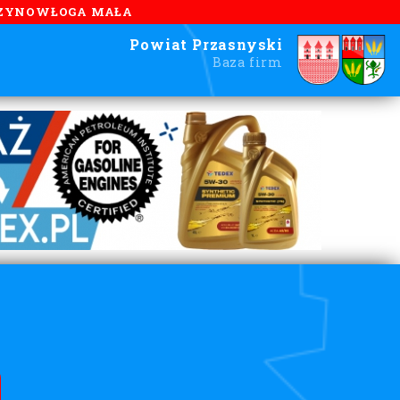
ZYNOWŁOGA MAŁA
Powiat Przasnyski
Baza firm