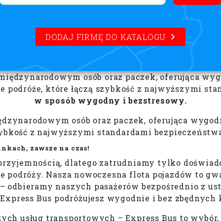
DODAJ FIRMĘ DO KATALOGU
 międzynarodowym osób oraz paczek, oferująca wygo
we podróże, które łączą szybkość z najwyższymi s
w sposób wygodny i bezstresowy.
iędzynarodowym osób oraz paczek, oferująca wygod
szybkość z najwyższymi standardami bezpieczeństw
nkach, zawsze na czas!
a przyjemnością, dlatego zatrudniamy tylko doświ
 podróży. Nasza nowoczesna flota pojazdów to gwar
ce – odbieramy naszych pasażerów bezpośrednio z u
 Express Bus podróżujesz wygodnie i bez zbędnych k
zych usług transportowych – Express Bus to wybór,