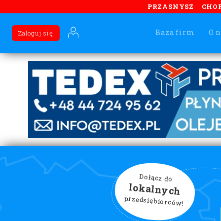
PRZASNYSZ
CHO
Baza firm
O n
Zaloguj się
Dołącz do
lokalnych
przedsiębiorców!