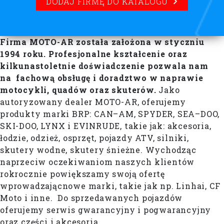
DODAJ FIRMĘ DO KATALOGU
Firma MOTO-AR została założona w styczniu
1994 roku. Profesjonalne kształcenie oraz
kilkunastoletnie doświadczenie pozwala nam
na fachową obsługę i doradztwo w naprawie
motocykli, quadów oraz skuterów.
Jako
autoryzowany dealer MOTO-AR, oferujemy
produkty marki BRP: CAN–AM, SPYDER, SEA–DOO,
SKI-DOO, LYNX i EVINRUDE, takie jak: akcesoria,
łodzie, odzież, osprzęt, pojazdy ATV, silniki,
skutery wodne, skutery śnieżne. Wychodząc
naprzeciw oczekiwaniom naszych klientów
rokrocznie powiększamy swoją ofertę
wprowadzającnowe marki, takie jak np. Linhai, CF
Moto i inne. Do sprzedawanych pojazdów
oferujemy serwis gwarancyjny i pogwarancyjny
oraz części i akcesoria.