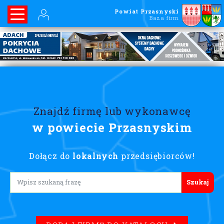
Powiat Przasnyski
Baza firm
Znajdź firmę lub wykonawcę
w powiecie Przasnyskim
Dołącz do
lokalnych
przedsiębiorców!
Lorem ipsum