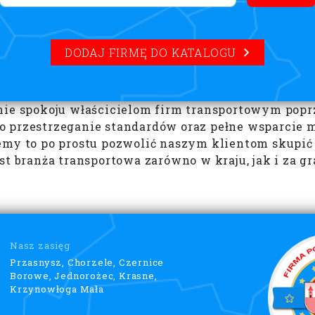
DODAJ FIRMĘ DO KATALOGU
enie spokoju właścicielom firm transportowym pop
o przestrzeganie standardów oraz pełne wsparcie 
my to po prostu pozwolić naszym klientom skupić s
t branża transportowa zarówno w kraju, jak i za gr
Nasz zasięg
Przasnysz, Chorzele, Czernice
Borowe, Jednorożec, Krasne,
Krzynowłoga Mała