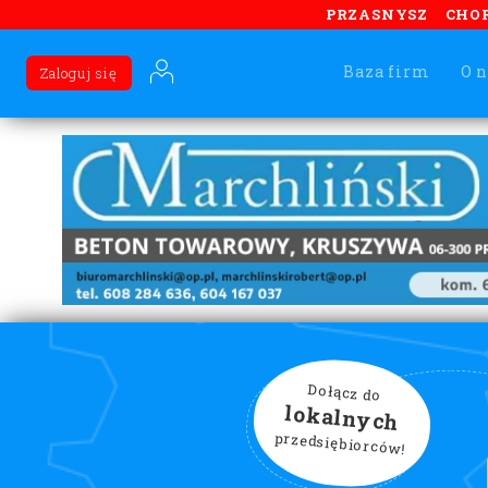
PRZASNYSZ
CHO
Baza firm
O n
Zaloguj się
Dołącz do
lokalnych
przedsiębiorców!