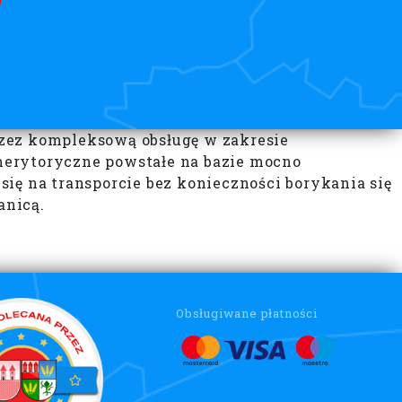
rzez kompleksową obsługę w zakresie
merytoryczne powstałe na bazie mocno
ię na transporcie bez konieczności borykania się
anicą.
Obsługiwane płatności