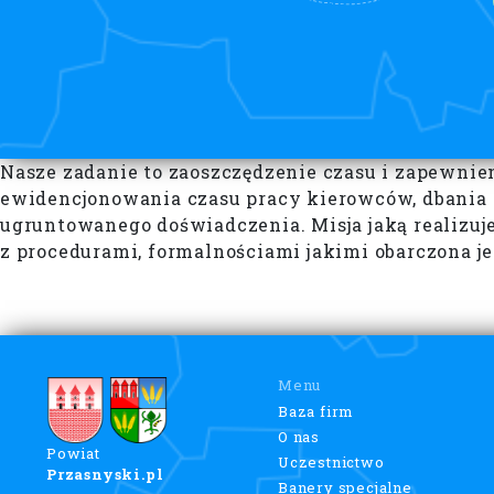
Nasze zadanie to zaoszczędzenie czasu i zapewni
ewidencjonowania czasu pracy kierowców, dbania 
ugruntowanego doświadczenia. Misja jaką realizuje
z procedurami, formalnościami jakimi obarczona jes
Menu
Baza firm
O nas
Powiat
Uczestnictwo
Przasnyski.pl
Banery specjalne