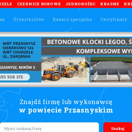
RZELE
CZERNICE BOROWE
JEDNOROŻEC
KRASNE
KR
as
Uczestnictwo
Banery specjalne
Certyfikaty
Znajdź firmę lub wykonawcę
w powiecie Przasnyskim
Lorem ipsum