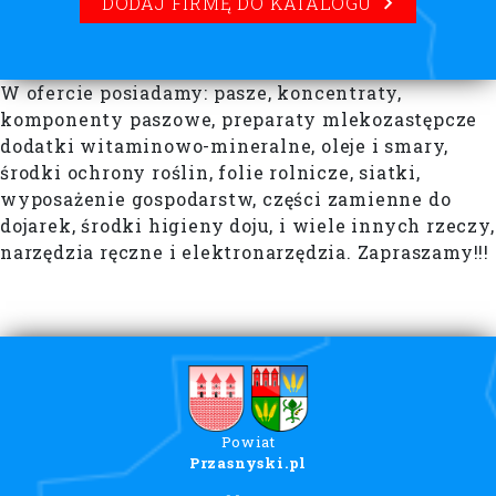
DODAJ FIRMĘ DO KATALOGU
W ofercie posiadamy: pasze, koncentraty,
komponenty paszowe, preparaty mlekozastępcze
dodatki witaminowo-mineralne, oleje i smary,
środki ochrony roślin, folie rolnicze, siatki,
wyposażenie gospodarstw, części zamienne do
dojarek, środki higieny doju, i wiele innych rzeczy,
narzędzia ręczne i elektronarzędzia. Zapraszamy!!!
Powiat
Przasnyski.pl