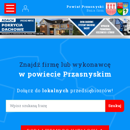
Powiat Przasnyski
Baza firm
Znajdź firmę lub wykonawcę
w powiecie Przasnyskim
Dołącz do
lokalnych
przedsiębiorców!
Lorem ipsum