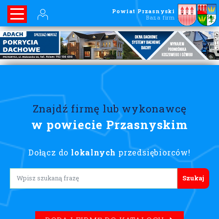
Powiat Przasnyski
Baza firm
Znajdź firmę lub wykonawcę
w powiecie Przasnyskim
Dołącz do
lokalnych
przedsiębiorców!
Lorem ipsum