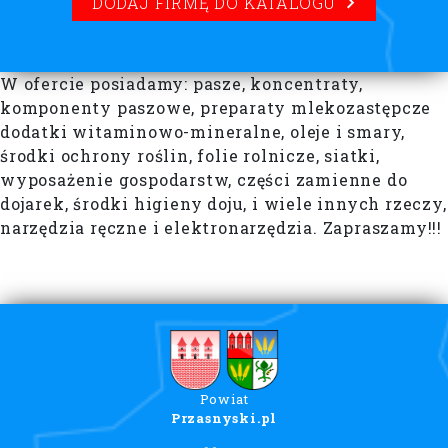
DODAJ FIRMĘ DO KATALOGU
W ofercie posiadamy: pasze, koncentraty,
komponenty paszowe, preparaty mlekozastępcze
dodatki witaminowo-mineralne, oleje i smary,
środki ochrony roślin, folie rolnicze, siatki,
wyposażenie gospodarstw, części zamienne do
dojarek, środki higieny doju, i wiele innych rzeczy,
narzędzia ręczne i elektronarzędzia. Zapraszamy!!!
Powiat
Przasnyski.pl