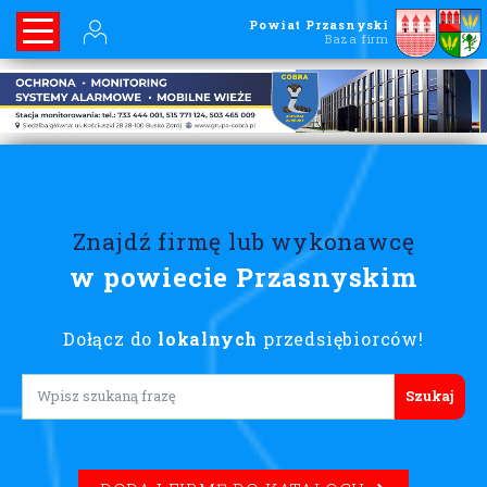
Powiat Przasnyski
Baza firm
Znajdź firmę lub wykonawcę
w powiecie Przasnyskim
Dołącz do
lokalnych
przedsiębiorców!
Lorem ipsum