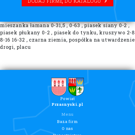
DODAJ FIRMĘ DO KATALOGU
mieszanka łamana 0-31,5 , 0-63 , piasek siany 0-2 ,
piasek płukany 0-2 , piasek do tynku, kruszywo 2-8
8-16 16-32 , czarna ziemia, pospółka na utwardzenie
drogi, placu
Powiat
Przasnyski.pl
Menu
Baza firm
O nas