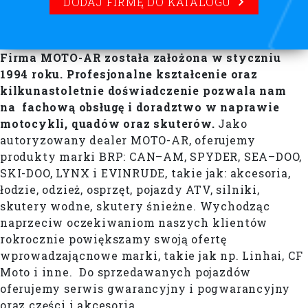
DODAJ FIRMĘ DO KATALOGU
Firma MOTO-AR została założona w styczniu
1994 roku. Profesjonalne kształcenie oraz
kilkunastoletnie doświadczenie pozwala nam
na fachową obsługę i doradztwo w naprawie
motocykli, quadów oraz skuterów.
Jako
autoryzowany dealer MOTO-AR, oferujemy
produkty marki BRP: CAN–AM, SPYDER, SEA–DOO,
SKI-DOO, LYNX i EVINRUDE, takie jak: akcesoria,
łodzie, odzież, osprzęt, pojazdy ATV, silniki,
skutery wodne, skutery śnieżne. Wychodząc
naprzeciw oczekiwaniom naszych klientów
rokrocznie powiększamy swoją ofertę
wprowadzającnowe marki, takie jak np. Linhai, CF
Moto i inne. Do sprzedawanych pojazdów
oferujemy serwis gwarancyjny i pogwarancyjny
oraz części i akcesoria.