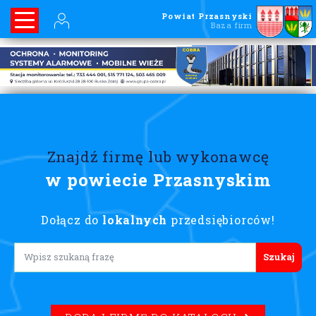
Powiat Przasnyski
Baza firm
Znajdź firmę lub wykonawcę
w powiecie Przasnyskim
Dołącz do
lokalnych
przedsiębiorców!
Lorem ipsum