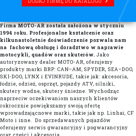
DODAJ FIRMĘ DO KATALOGU
Firma MOTO-AR została założona w styczniu
1994 roku. Profesjonalne kształcenie oraz
kilkunastoletnie doświadczenie pozwala nam
na fachową obsługę i doradztwo w naprawie
motocykli, quadów oraz skuterów.
Jako
autoryzowany dealer MOTO-AR, oferujemy
produkty marki BRP: CAN–AM, SPYDER, SEA–DOO,
SKI-DOO, LYNX i EVINRUDE, takie jak: akcesoria,
łodzie, odzież, osprzęt, pojazdy ATV, silniki,
skutery wodne, skutery śnieżne. Wychodząc
naprzeciw oczekiwaniom naszych klientów
rokrocznie powiększamy swoją ofertę
wprowadzającnowe marki, takie jak np. Linhai, CF
Moto i inne. Do sprzedawanych pojazdów
oferujemy serwis gwarancyjny i pogwarancyjny
oraz części i akcesoria.