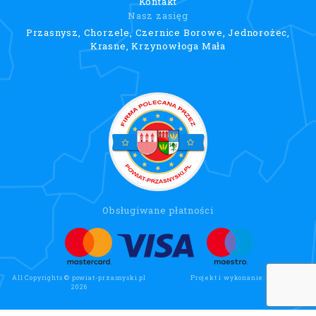
Kontakt
Nasz zasięg
Przasnysz, Chorzele, Czernice Borowe, Jednorożec,
Krasne, Krzynowłoga Mała
Obsługiwane płatności
All Copyrights © powiat-przasnyski.pl
Projekt i wykonanie:
Wee Click
2026