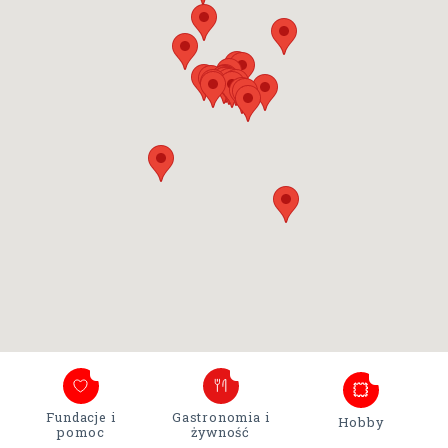
0
2
2
Fundacje i
Gastronomia i
Hobby
pomoc
żywność