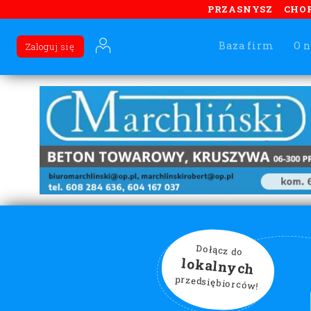
PRZASNYSZ
CHO
Baza firm
O n
Zaloguj się
Dołącz do
lokalnych
przedsiębiorców!