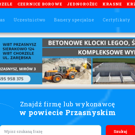
RZELE
CZERNICE BOROWE
JEDNOROŻEC
KRASNE
KR
as
Uczestnictwo
Banery specjalne
Certyfikaty
Znajdź firmę lub wykonawcę
w powiecie Przasnyskim
Lorem ipsum