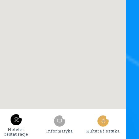
2
1
0
Hotele i
Informatyka
Kultura i sztuka
M
restauracje