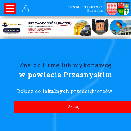
Powiat Przasnyski
Baza firm
Znajdź firmę lub wykonawcę
w powiecie Przasnyskim
Dołącz do
lokalnych
przedsiębiorców!
Lorem ipsum