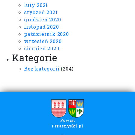
luty 2021
styczeń 2021
grudzień 2020
listopad 2020
październik 2020
wrzesień 2020
sierpień 2020
Kategorie
Bez kategorii
(204)
Powiat
Przasnyski.pl