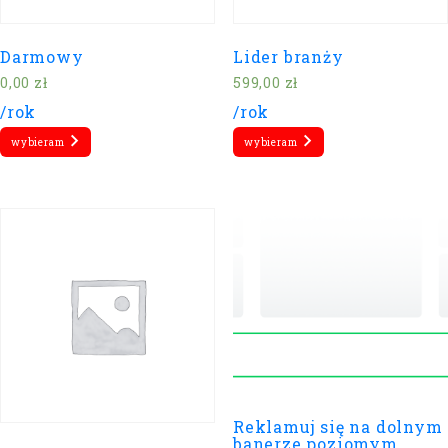
Darmowy
Lider branży
0,00
zł
599,00
zł
/rok
/rok
wybieram
wybieram
Reklamuj się na dolnym
banerze poziomym