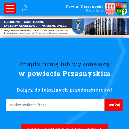
Powiat Przasnyski
Baza firm
Znajdź firmę lub wykonawcę
w powiecie Przasnyskim
Dołącz do
lokalnych
przedsiębiorców!
Lorem ipsum