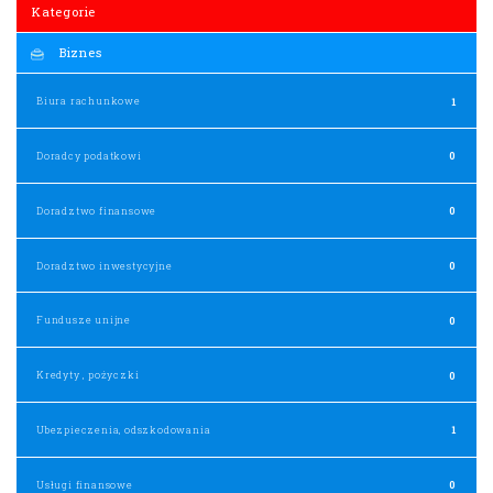
Kategorie
Biznes
Biura rachunkowe
1
Doradcy podatkowi
0
Doradztwo finansowe
0
Doradztwo inwestycyjne
0
Fundusze unijne
0
Kredyty , pożyczki
0
Ubezpieczenia, odszkodowania
1
Usługi finansowe
0