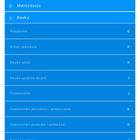
Motoryzacja
Nauka
Księgarnie
0
Kursy, szkolenia
0
Nauka jazdy
0
Nauka języków obcych
1
Przedszkola
1
Szkolnictwo policealne i pomaturalne
0
Szkolnictwo prywatne i społeczne
0