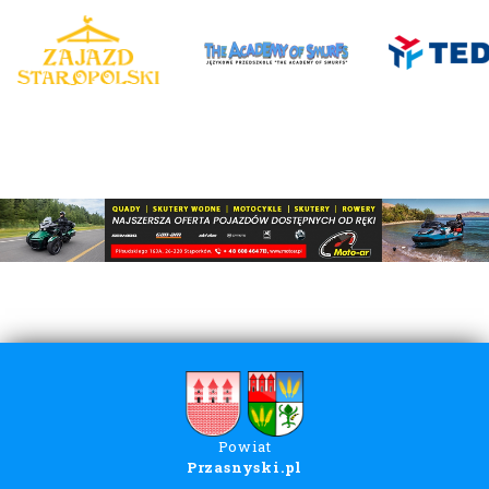
Powiat
Przasnyski.pl