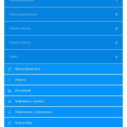
Szkoły językowe
1
Szkoły podstawowe
0
Szkoły średnie
0
Szkoły wyższe
0
Żłobki
0
Nieruchomości
Prawo
Przemysł
Reklama i media
Rolnictwo i leśnictwo
Rozrywka