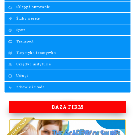
Sklepy i hurtownie
Ślub i wesele
Sport
Transport
Turystyka i rozrywka
Urzędy i instytucje
Usługi
Zdrowie i uroda
BAZA FIRM
Y
Ż
N
A
R
B
R
E
D
I