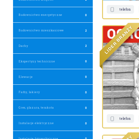
telefon
Budownictwo energetyczne
0
Y
Ż
Budownictwo mieszkaniowe
2
N
A
R
B
R
E
Dachy
2
D
I
L
Ekspertyzy techniczne
0
Elewacje
0
Farby, lakiery
0
Gres, glazura, terakota
0
telefon
Instalacje elektryczne
0
Y
Instalacje fotowoltaiczne
0