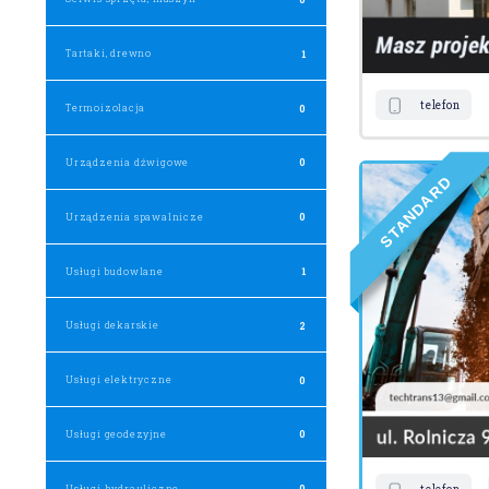
Tartaki, drewno
1
telefon
Termoizolacja
0
Urządzenia dźwigowe
0
D
R
A
D
N
Urządzenia spawalnicze
0
A
T
S
Usługi budowlane
1
Usługi dekarskie
2
Usługi elektryczne
0
Usługi geodezyjne
0
Usługi hydrauliczne
0