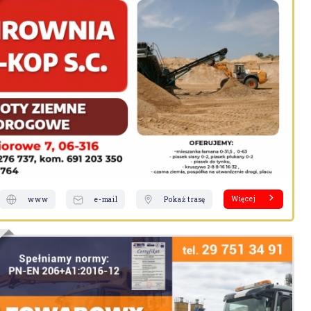
Więcej
www
e-mail
Pokaż trasę