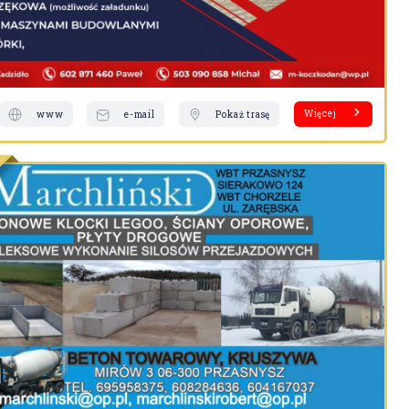
Więcej
www
e-mail
Pokaż trasę