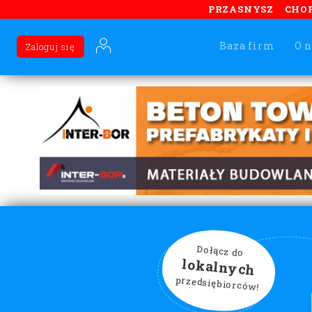
PRZASNYSZ
CHO
Baza firm
O n
Zaloguj się
Dołącz do
lokalnych
przedsiębiorców!