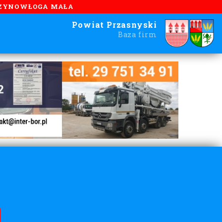
ZYNOWŁOGA MAŁA
Powiat Przasnyski
Baza firm