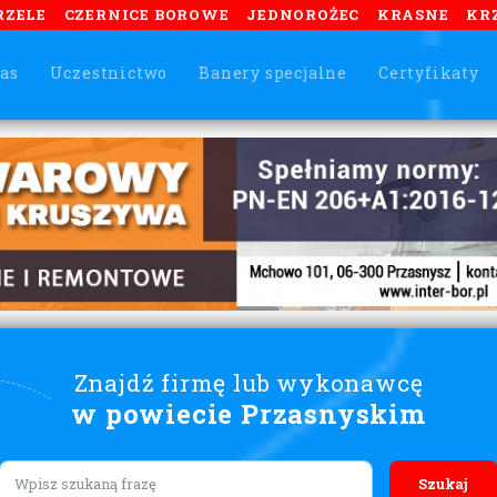
RZELE
CZERNICE BOROWE
JEDNOROŻEC
KRASNE
KR
as
Uczestnictwo
Banery specjalne
Certyfikaty
Znajdź firmę lub wykonawcę
w powiecie Przasnyskim
Lorem ipsum