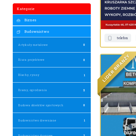
Kategorie
Biznes
Budownictwo
telefon
Artykuły metalowe
0
Y
Ż
N
Biura projektowe
0
A
R
B
R
E
Blachy, rynny
1
D
I
L
Bramy, ogrodzenia
5
Budowa obiektów sportowych
0
Budownictwo drewniane
1
Budownictwo drogowe
2