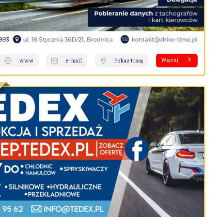
Więcej
www
e-mail
Pokaż trasę