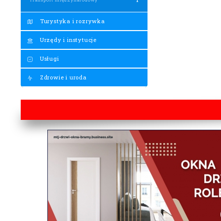
Turystyka i rozrywka
Urzędy i instytucje
Usługi
Zdrowie i uroda