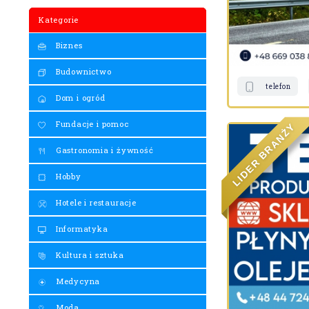
Kategorie
Biznes
Budownictwo
telefon
Dom i ogród
Fundacje i pomoc
Y
Ż
N
A
R
Gastronomia i żywność
B
R
E
D
Hobby
I
L
Hotele i restauracje
Informatyka
Kultura i sztuka
Medycyna
Moda