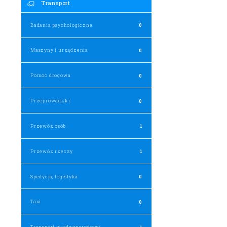
Transport
Badania psychologiczne
0
Maszyny i urządzenia
0
Pomoc drogowa
0
Przeprowadzki
0
Przewóz osób
1
Przewóz rzeczy
1
Spedycja, logistyka
0
Taxi
0
Transport międzynarodowy
1