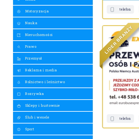
telefon
Motoryzacja
Nauka
Y
Ż
N
A
Nieruchomości
R
B
R
E
Prawo
D
I
L
Przemysł
Reklama i media
Rolnictwo i leśnictwo
Rozrywka
Sklepy i hurtownie
Ślub i wesele
telefon
Sport