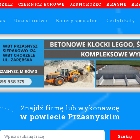
RZELE
CZERNICE BOROWE
JEDNOROŻEC
KRASNE
KR
as
Uczestnictwo
Banery specjalne
Certyfikaty
Znajdź firmę lub wykonawcę
w powiecie Przasnyskim
Lorem ipsum