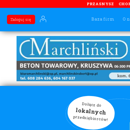
PRZASNYSZ
CHO
Baza firm
O n
Zaloguj się
Dołącz do
lokalnych
przedsiębiorców!