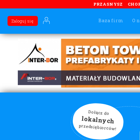
PRZASNYSZ
CHO
Baza firm
O n
Zaloguj się
Dołącz do
lokalnych
przedsiębiorców!