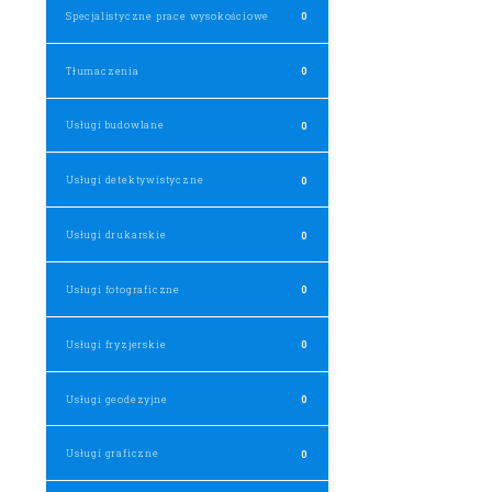
Specjalistyczne prace wysokościowe
0
Tłumaczenia
0
Usługi budowlane
0
Usługi detektywistyczne
0
Usługi drukarskie
0
Usługi fotograficzne
0
Usługi fryzjerskie
0
Usługi geodezyjne
0
Usługi graficzne
0