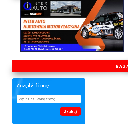
BAZ
Znajdź firmę
Wyszukaj