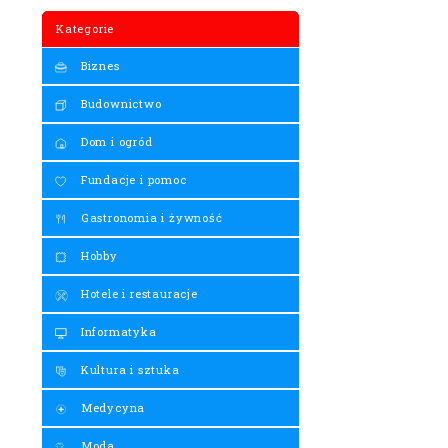
Kategorie
Biznes
Budownictwo
Dom i ogród
Fundacje i pomoc
Gastronomia i żywność
Hobby
Hotele i restauracje
Informatyka
Kultura i sztuka
Medycyna
Moda