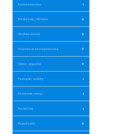
Kamieniarstwo
1
Marketing, reklama
0
Obróbka metali
0
Ochrona przeciwpożarowa
0
Odbiór odpadów
0
Pamiątki, ozdoby
1
Pozostałe usługi
1
Recykling
1
Rękodzieło
0