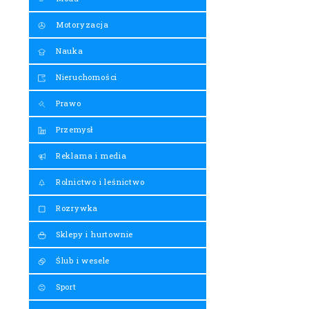
Motoryzacja
Nauka
Nieruchomości
Prawo
Przemysł
Reklama i media
Rolnictwo i leśnictwo
Rozrywka
Sklepy i hurtownie
Ślub i wesele
Sport