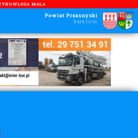
ZYNOWŁOGA MAŁA
Powiat Przasnyski
Baza firm