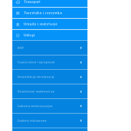
Transport
Turystyka i rozrywka
Urzędy i instytucje
Usługi
BHP
0
Czyszczenie i sprzątanie
0
Dezynfekcja, deratyzacja
0
Działalność wydawnicza
0
Gabinety weterynaryjne
0
Gadżety reklamowe
0