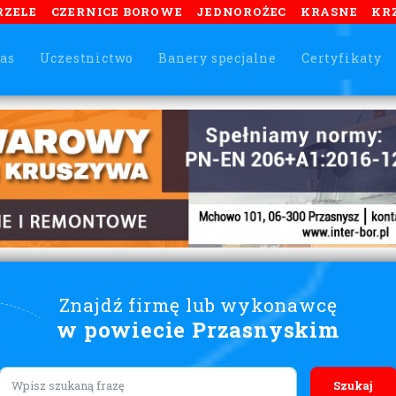
RZELE
CZERNICE BOROWE
JEDNOROŻEC
KRASNE
KR
as
Uczestnictwo
Banery specjalne
Certyfikaty
Znajdź firmę lub wykonawcę
w powiecie Przasnyskim
Lorem ipsum