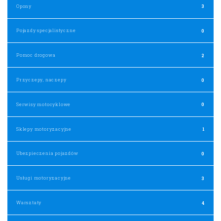
Opony
3
Pojazdy specjalistyczne
0
Pomoc drogowa
2
Przyczepy, naczepy
0
Serwisy motocyklowe
0
Sklepy motoryzacyjne
1
Ubezpieczenia pojazdów
0
Usługi motoryzacyjne
3
Warsztaty
4