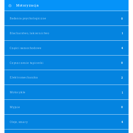
Motoryzacja
Badania psychologiczne
0
Blacharstwo, lakiernictwo
1
Części samochodowe
4
Czyszczenie tapicerki
0
Elektromechanika
2
Motocykle
1
Myjnie
0
Oleje, smary
4