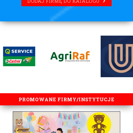
DODAJ FIRMĘ DO KATALOGU
lorem ipsum
PROMOWANE FIRMY/INSTYTUCJE