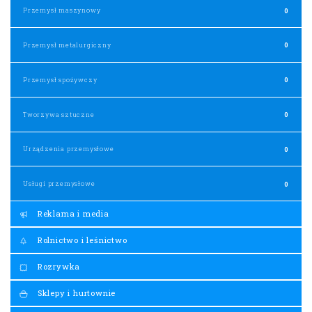
Przemysł maszynowy
0
Przemysł metalurgiczny
0
Przemysł spożywczy
0
Tworzywa sztuczne
0
Urządzenia przemysłowe
0
Usługi przemysłowe
0
Reklama i media
Rolnictwo i leśnictwo
Rozrywka
Sklepy i hurtownie