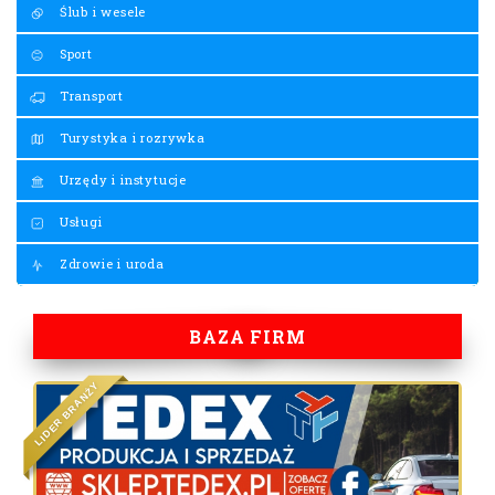
Ślub i wesele
Sport
Transport
Turystyka i rozrywka
Urzędy i instytucje
Usługi
Zdrowie i uroda
BAZA FIRM
Y
Ż
N
A
R
B
R
E
D
I
L