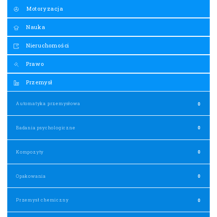
Motoryzacja
Nauka
Nieruchomości
Prawo
Przemysł
Automatyka przemysłowa
0
Badania psychologiczne
0
Kompozyty
0
Opakowania
0
Przemysł chemiczny
0