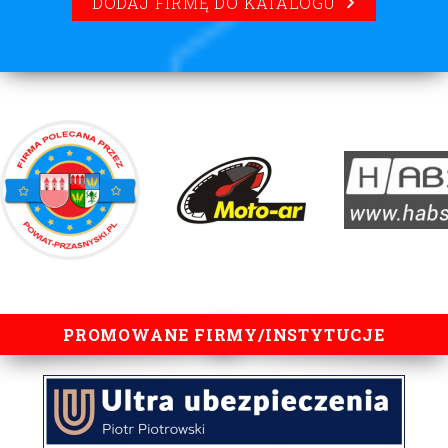
DODAJ FIRMĘ DO KATALOGU
lorem ipsum
PROMOWANE FIRMY/INSTYTUCJE