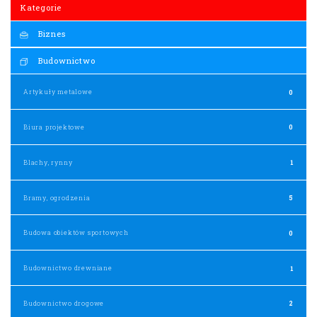
Kategorie
Biznes
Budownictwo
Artykuły metalowe
0
Biura projektowe
0
Blachy, rynny
1
Bramy, ogrodzenia
5
Budowa obiektów sportowych
0
Budownictwo drewniane
1
Budownictwo drogowe
2