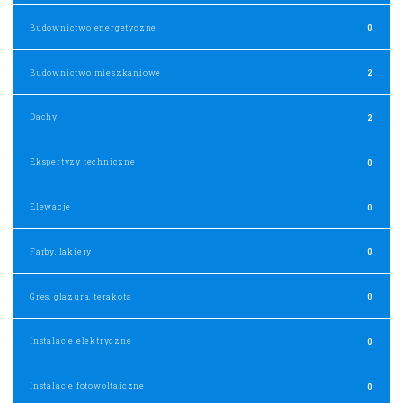
Budownictwo energetyczne
0
Budownictwo mieszkaniowe
2
Dachy
2
Ekspertyzy techniczne
0
Elewacje
0
Farby, lakiery
0
Gres, glazura, terakota
0
Instalacje elektryczne
0
Instalacje fotowoltaiczne
0