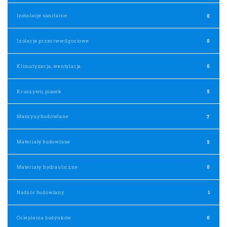
Instalacje sanitarne
0
Izolacje przeciwwilgociowe
0
Klimatyzacja, wentylacja
0
Kruszywo, piasek
5
Maszyny budowlane
7
Materiały budowlane
5
Materiały hydrauliczne
0
Nadzór budowlany
1
Ocieplenia budynków
0