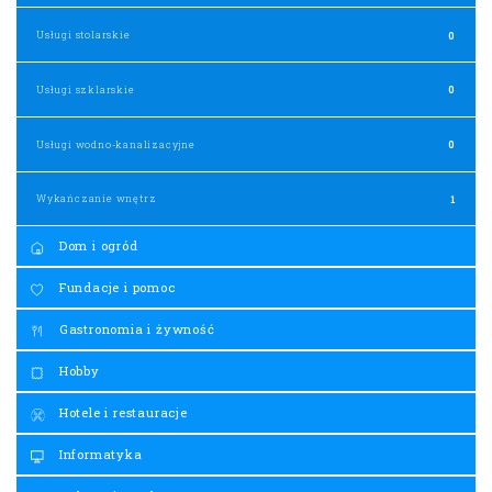
Usługi stolarskie
0
Usługi szklarskie
0
Usługi wodno-kanalizacyjne
0
Wykańczanie wnętrz
1
Dom i ogród
Fundacje i pomoc
Gastronomia i żywność
Hobby
Hotele i restauracje
Informatyka