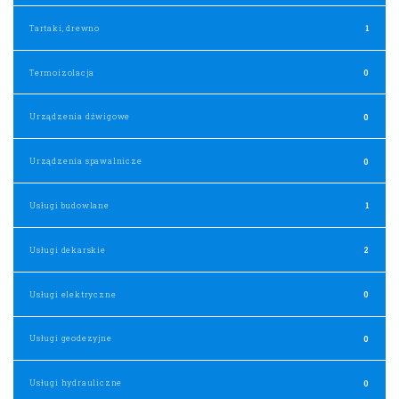
Tartaki, drewno
1
Termoizolacja
0
Urządzenia dźwigowe
0
Urządzenia spawalnicze
0
Usługi budowlane
1
Usługi dekarskie
2
Usługi elektryczne
0
Usługi geodezyjne
0
Usługi hydrauliczne
0