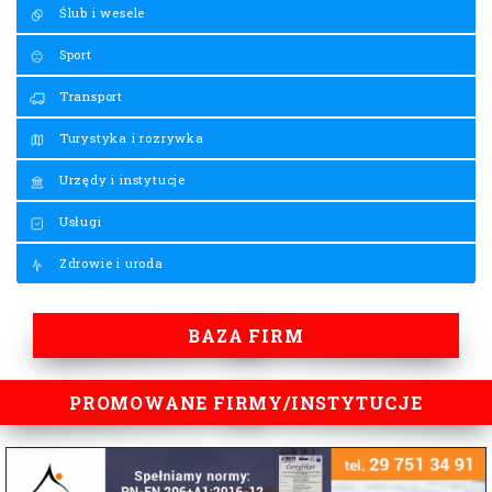
Ślub i wesele
Sport
Transport
Turystyka i rozrywka
Urzędy i instytucje
Usługi
Zdrowie i uroda
BAZA FIRM
PROMOWANE FIRMY/INSTYTUCJE