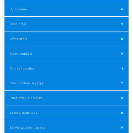
Ogrzewanie
0
Okna, drzwi
3
Oświetlenie
0
Piece, kominki
0
Posadzki, podłogi
1
Prace ziemne, wykopy
7
Rusztowania, drabiny
0
Schody, balustrady
0
Serwis sprzętu, maszyn
0