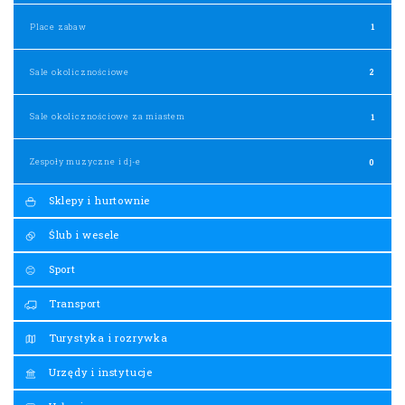
Place zabaw
1
Sale okolicznościowe
2
Sale okolicznościowe za miastem
1
Zespoły muzyczne i dj-e
0
Sklepy i hurtownie
Ślub i wesele
Sport
Transport
Turystyka i rozrywka
Urzędy i instytucje