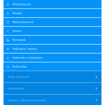
Motoryzacja
Nauka
Nieruchomości
Prawo
Przemysł
Reklama i media
Rolnictwo i leśnictwo
Rozrywka
Domki imprezowe
0
Escape Rooms
0
Imprezy - organizacja, animacje
2