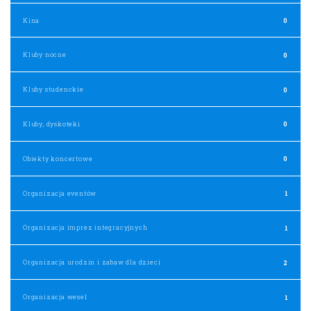
Kina
0
Kluby nocne
0
Kluby studenckie
0
Kluby, dyskoteki
0
Obiekty koncertowe
0
Organizacja eventów
1
Organizacja imprez integracyjnych
1
Organizacja urodzin i zabaw dla dzieci
2
Organizacja wesel
1