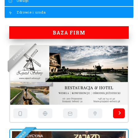
Usługi
Zdrowie i uroda
BAZA FIRM
M
U
I
M
E
R
P
D
R
A
D