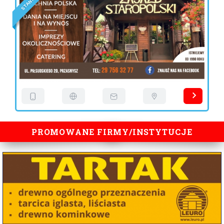
N
A
T
S
PROMOWANE FIRMY/INSTYTUCJE