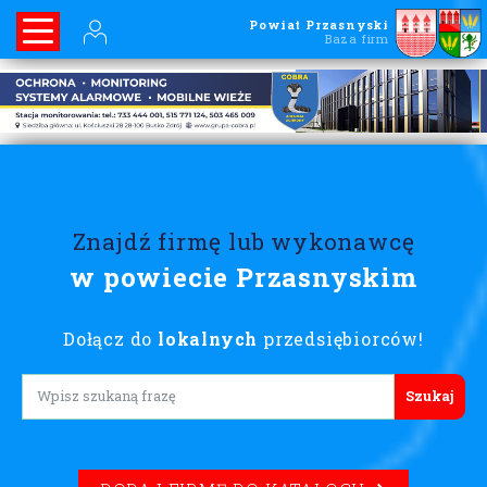
Powiat Przasnyski
Baza firm
Znajdź firmę lub wykonawcę
w powiecie Przasnyskim
Dołącz do
lokalnych
przedsiębiorców!
Lorem ipsum