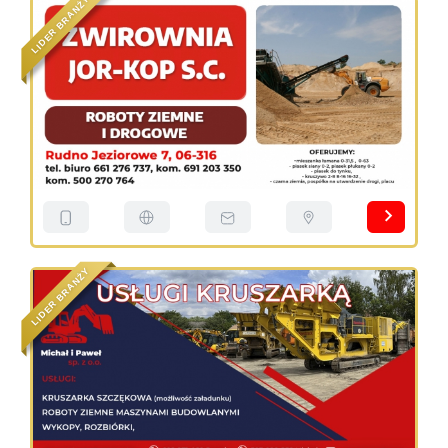
Ż
N
A
R
B
R
E
D
I
L
Y
Ż
N
A
R
B
R
E
D
I
L