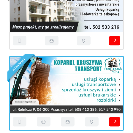
D
R
A
D
N
A
T
S