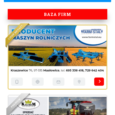
BAZA FIRM
Y
Ż
N
A
R
B
R
E
D
I
L
M
U
I
M
E
R
P