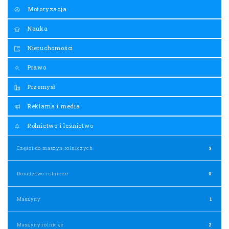
Motoryzacja
Nauka
Nieruchomości
Prawo
Przemysł
Reklama i media
Rolnictwo i leśnictwo
Części do maszyn rolniczych
3
Doradztwo rolnicze
0
Maszyny
1
Maszyny rolnicze
2