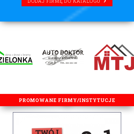
DODAJ FIRMĘ DO KATALOGU
lorem ipsum
PROMOWANE FIRMY/INSTYTUCJE