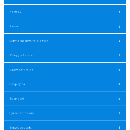
Nawozy
1
Pasze
1
Serwis maszyn rolniczych
1
Sklepy rolnicze
1
Skóry naturalne
0
Skup bydła
0
Skup zbóż
0
Sprzedaż drewna
1
Sprzedaż opału
2